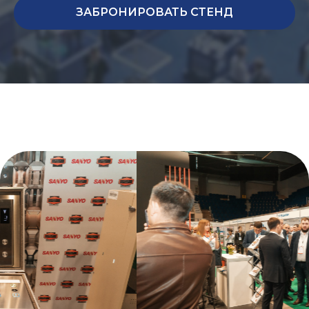
ЗАБРОНИРОВАТЬ СТЕНД
Преимущества участия
Lift Expo Kazakhstan
Выйдите на захватывающие новые
рынки в регионе Центральной Азии;
Укрепите существующие
отношения с поставщиками и
создайте новые
Повысьте узнаваемость вашего
бренда, улучшите свою
репутацию и продемонстрируйте
свою приверженность
покупателям на этом рынке;
Анализируйте своих конкурентов
и вносите изменения в свои
продукты и маркетинговые
стратегии;
Знакомьтесь и продавайте
преимущества вашей продукции