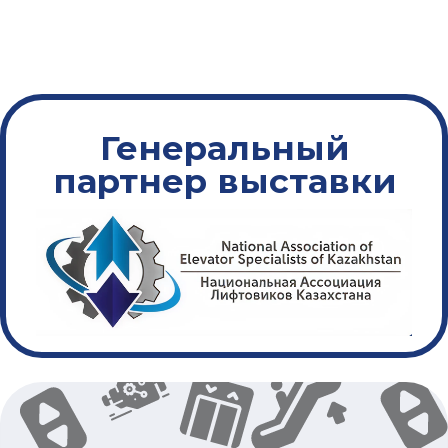
Услуги по сборке
и ремонту
Машины и системы
двигателей
Элементы управления
и индикации
Подъёмные механизмы
Лестничная площадка
и двери
Подвесные канаты
и балансировка
Украшение, знаки
и маркировка
Подряд и консультации
по лифтам